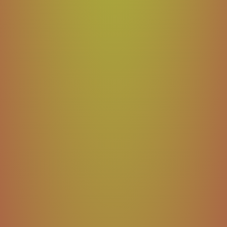
Contactez-nous
Tél : 02932 / 89 55 84
E-mail : service@lusogourmet.de
information
Contact
Conditions
protection des données
Droit de rétractation/formulaire